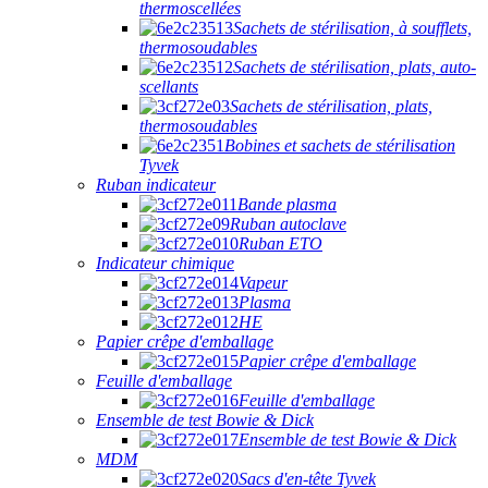
thermoscellées
Sachets de stérilisation, à soufflets,
thermosoudables
Sachets de stérilisation, plats, auto-
scellants
Sachets de stérilisation, plats,
thermosoudables
Bobines et sachets de stérilisation
Tyvek
Ruban indicateur
Bande plasma
Ruban autoclave
Ruban ETO
Indicateur chimique
Vapeur
Plasma
HE
Papier crêpe d'emballage
Papier crêpe d'emballage
Feuille d'emballage
Feuille d'emballage
Ensemble de test Bowie & Dick
Ensemble de test Bowie & Dick
MDM
Sacs d'en-tête Tyvek