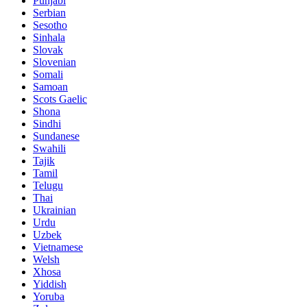
Punjabi
Serbian
Sesotho
Sinhala
Slovak
Slovenian
Somali
Samoan
Scots Gaelic
Shona
Sindhi
Sundanese
Swahili
Tajik
Tamil
Telugu
Thai
Ukrainian
Urdu
Uzbek
Vietnamese
Welsh
Xhosa
Yiddish
Yoruba