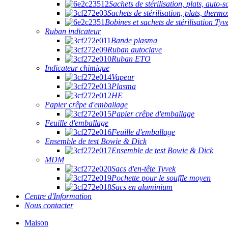
Sachets de stérilisation, plats, auto-s
Sachets de stérilisation, plats, therm
Bobines et sachets de stérilisation Tyv
Ruban indicateur
Bande plasma
Ruban autoclave
Ruban ETO
Indicateur chimique
Vapeur
Plasma
HE
Papier crêpe d'emballage
Papier crêpe d'emballage
Feuille d'emballage
Feuille d'emballage
Ensemble de test Bowie & Dick
Ensemble de test Bowie & Dick
MDM
Sacs d'en-tête Tyvek
Pochette pour le souffle moyen
Sacs en aluminium
Centre d'Information
Nous contacter
Maison