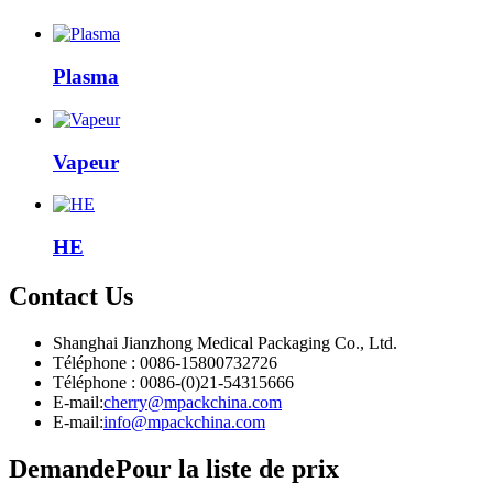
Plasma
Vapeur
HE
Contact
Us
Shanghai Jianzhong Medical Packaging Co., Ltd.
Téléphone : 0086-15800732726
Téléphone : 0086-(0)21-54315666
E-mail:
cherry@mpackchina.com
E-mail:
info@mpackchina.com
Demande
Pour la liste de prix